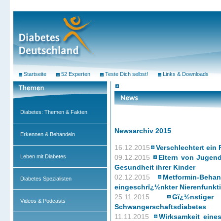
Startseite
52 Experten
Teste Dich selbst!
Links & Downloads
Diabetes: Themen & Fakten
Newsarchiv 2015
Erkennen & Behandeln
16.12.2015
Verschlechtert ein
Leben mit Diabetes
09.12.2015
Eltern von Jugend
Gesundheit ihrer Kinder
02.12.2015
Metformin-Beha
Diabetes Spezialisten
eingeschrï¿½nkter Nierenfunkt
25.11.2015
Gï¿½nsti
Videos & Podcasts
Schwangerschaftsdiabetes
11.11.2015
Wirksamkeit eine