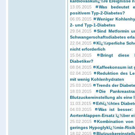
kardiovaskulï¿½re Ereignisse n
13.05.2015
Was bedeutet ein
positivem Typ-2-Diabetes?
06.05.2015
Weniger Kohlenhy
2- und Typ-1-Diabetes
29.04.2015
Sind Metformin u
Schwangerschaftsdiabetes erl
22.04.2015
Kï¿½rperliche Scho
nicht erforderlich
15.04.2015
Bringt diese I
Diabetiker?
08.04.2015
Kaffeekonsum ist 
02.04.2015
Reduktion des Leb
mit wenig Kohlenhydraten
25.03.2015
Trends der Diabet
18.03.2015
Die Pankreastra
Blutzuckereinstellung als eine 
11.03.2015
Erhï¿½htes Diabete
04.03.2015
Was ist besser: 
Aortenklappen-Ersatz ï¿½ber e
25.02.2015
Kombination von B
geringes Hypoglykï¿½mie-Risi
18.02.2015
Blutzuckereinstell