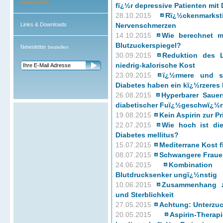
Newsarchiv
fï¿½r depressive Patienten mit
28.10.2015
Rï¿½ckenmarkst
Links & Downloads
Nervenschmerzen
14.10.2015
Wie berechnet m
Blutzuckerspiegel?
Newsletter
bestellen
30.09.2015
Reduktion des L
niedrig-kalorische Kost
23.09.2015
ï¿½rmere und so
Diabetes haben ein kï¿½rzeres
26.08.2015
Hyperbarer Sauer
diabetischer Fuï¿½geschwï¿½r
19.08.2015
Kein Aspirin zur P
22.07.2015
Wie hoch ist di
Diabetes mellitus?
15.07.2015
Mediterrane Kost f
08.07.2015
Schwangere Frauen
24.06.2015
Kombinatio
Blutdrucksenker ungï¿½nstig
10.06.2015
Zusammenhang zw
und Sterblichkeit
27.05.2015
Achtung: Unterzuc
20.05.2015
Aspirin-The