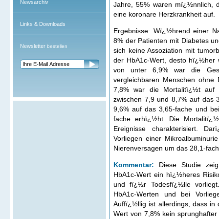
Newsarchiv
Jahre, 55% waren mï¿½nnlich, 
eine koronare Herzkrankheit auf.
Links & Downloads
Ergebnisse: Wï¿½hrend einer Na
8% der Patienten mit Diabetes un
Newsletter
bestellen
sich keine Assoziation mit tumo
der HbA1c-Wert, desto hï¿½her 
von unter 6,9% war die Gesam
vergleichbaren Menschen ohne 
7,8% war die Mortalitï¿½t auf
zwischen 7,9 und 8,7% auf das 
9,6% auf das 3,65-fache und be
fache erhï¿½ht. Die Mortalitï¿
Ereignisse charakterisiert. Da
Vorliegen einer Mikroalbuminur
Nierenversagen um das 28,1-fach
Kommentar:
Diese Studie zeig
HbA1c-Wert ein hï¿½heres Risik
und fï¿½r Todesfï¿½lle vorlieg
HbA1c-Werten und bei Vorliege
Auffï¿½llig ist allerdings, dass 
Wert von 7,8% kein sprunghafter A