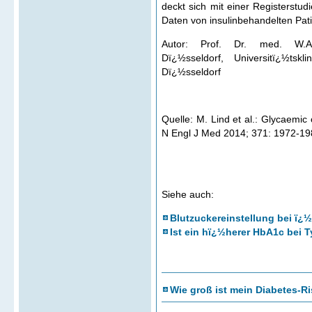
deckt sich mit einer Registerstud
Daten von insulinbehandelten Pat
Autor: Prof. Dr. med. W.A. 
Dï¿½sseldorf, Universitï¿½tsk
Dï¿½sseldorf
Quelle: M. Lind et al.: Glycaemic 
N Engl J Med 2014; 371: 1972-19
Siehe auch:
Blutzuckereinstellung bei ï¿
Ist ein hï¿½herer HbA1c bei 
Wie groß ist mein Diabetes-R