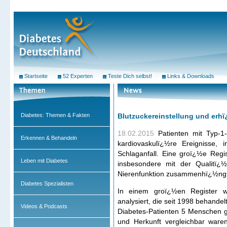
Startseite
52 Experten
Teste Dich selbst!
Links & Downloads
Diabetes: Themen & Fakten
Blutzuckereinstellung und erhï
18.02.2015
Patienten mit Typ-1
Erkennen & Behandeln
kardiovaskulï¿½re Ereignisse, 
Schlaganfall. Eine groï¿½e Regi
Leben mit Diabetes
insbesondere mit der Qualitï¿½
Nierenfunktion zusammenhï¿½ngt
Diabetes Spezialisten
In einem groï¿½en Register w
analysiert, die seit 1998 behande
Videos & Podcasts
Diabetes-Patienten 5 Menschen ge
und Herkunft vergleichbar waren