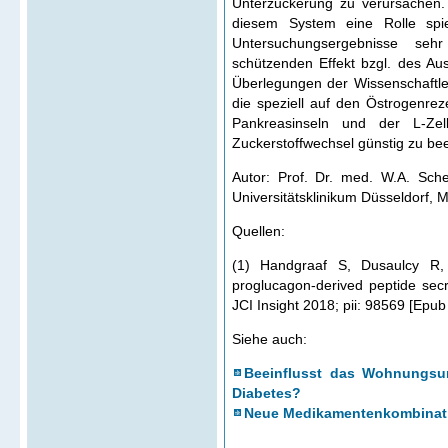
Unterzuckerung zu verursachen.
diesem System eine Rolle spie
Untersuchungsergebnisse seh
schützenden Effekt bzgl. des Au
Überlegungen der Wissenschaftle
die speziell auf den Östrogenre
Pankreasinseln und der L-Z
Zuckerstoffwechsel günstig zu bee
Autor: Prof. Dr. med. W.A. Sche
Universitätsklinikum Düsseldorf, 
Quellen:
(1) Handgraaf S, Dusaulcy R, V
proglucagon-derived peptide sec
JCI Insight 2018; pii: 98569 [Epub 
Siehe auch:
Beeinflusst das Wohnungsu
Diabetes?
Neue Medikamentenkombinatio