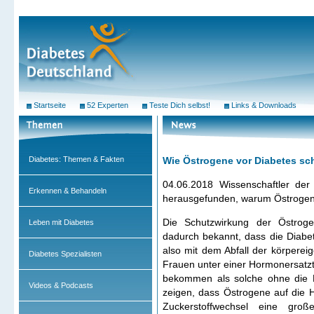
Startseite
52 Experten
Teste Dich selbst!
Links & Downloads
Diabetes: Themen & Fakten
Wie Östrogene vor Diabetes sc
04.06.2018 Wissenschaftler der
Erkennen & Behandeln
herausgefunden, warum Östrogene
Die Schutzwirkung der Östroge
Leben mit Diabetes
dadurch bekannt, dass die Diabe
also mit dem Abfall der körperei
Diabetes Spezialisten
Frauen unter einer Hormonersatzt
bekommen als solche ohne die B
Videos & Podcasts
zeigen, dass Östrogene auf die
Zuckerstoffwechsel eine groß