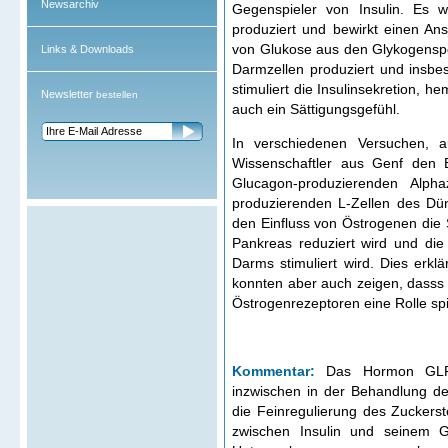
Newsarchiv
Gegenspieler von Insulin. Es w
produziert und bewirkt einen Ans
von Glukose aus den Glykogensp
Links & Downloads
Darmzellen produziert und insbe
stimuliert die Insulinsekretion, 
Newsletter
bestellen
auch ein Sättigungsgefühl.
In verschiedenen Versuchen, 
Wissenschaftler aus Genf den E
Glucagon-produzierenden Alp
produzierenden L-Zellen des Dü
den Einfluss von Östrogenen die 
Pankreas reduziert wird und di
Darms stimuliert wird. Dies erkl
konnten aber auch zeigen, dasss 
Östrogenrezeptoren eine Rolle spi
Kommentar:
Das Hormon GLP1
inzwischen in der Behandlung des
die Feinregulierung des Zuckerst
zwischen Insulin und seinem G