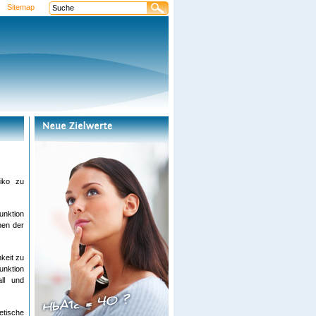
Sitemap
siko zu
unktion
hen der
keit zu
unktion
ll und
etische