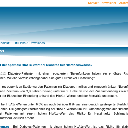
Kontakt
Newsletter
Archiv
 selbst!
Links & Downloads
t der optimale HbA1c-Wert bei Diabetes mit Nierenschwäche?
.2012
Diabetes-Patienten mit einer reduzierten Nierenfunktion haben ein erhöhtes Ri
ben. Welche Vorteile erbringt dabei eine gute Blutzucker-Einstellung?
er retrospektiven Studie wurden Patienten mit Diabetes mellitus und eingeschränkter Nierenf
inen Zeitraum von 3,8 Jahren hinweg untersucht. Dabei wurde der Zusammenhang zwisc
ät der Blutzucker-Einstellung anhand des HbA1c-Wertes und der Mortalität untersucht.
 bei HbA1c-Werten unter 6,5% als auch bei über 8 % war eine deutlich gesteigerte Sterblich
chnen. Die geringste Sterblichkeit lag bei HbA1c-Werten um 7%. Unabhängig von der Nierenf
ei Patienten mit einem hohen HbA1c-Wert das Risiko für Herzinfarkt, Schlaganfa
uffizienz deutlich erhöht.
ntar:
Bei Diabetes-Patienten mit einem hohen HbA1c-Wert ist das Risiko für diab