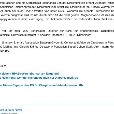
mplikationen und die Sterblichkeit unabhängig von der Nierenfunktion erhöht. Auch bei Patien
insuffizienz (eingeschränkter Nierenfunktion) steigt die Sterblichkeit bei HbA1c-Werten v
er auch bei tiefen HbA1c-Werten von unter 6,5%. Wodurch die erhöhte Sterblichkeit bei
Werten ausgelöst wird, wurde durch diese Studie nicht geklärt. Möglicherweise ist dies di
poglykämien (Unterzuckerungen), die bekanntermaßen bei reduzierter Nierenfunktion 
en.
 Prof. Dr. med. W.A. Scherbaum, Direktor der Klinik für Endokrinologie, Diabetolo
tologie, Universitätsklinikum Düsseldorf, Moorenstr. 5, 40225 Düsseldorf
: Shurraw S. et al.: Association Between Glycemic Control and Adverse Outcomes in Peop
es Mellitus and Chronic Kidney Disease: A Population-Based Cohort Study. Arch Intern Me
920-1927.
auch:
 welchem HbA1c-Wert lebt man am längsten?
 Nachricht: Weniger Nierenversagen bei Diabetes mellitus
r Nieren-Experte Herr PD Dr. Kleophas im Video-Interview
ere aktuelle News
 News-Archiv