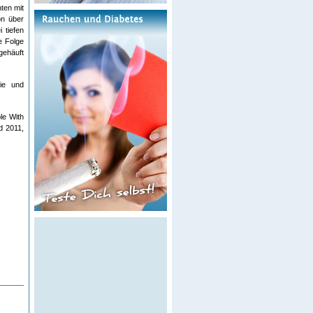
ten mit
on über
 tiefen
e Folge
gehäuft
gie und
le With
d 2011,