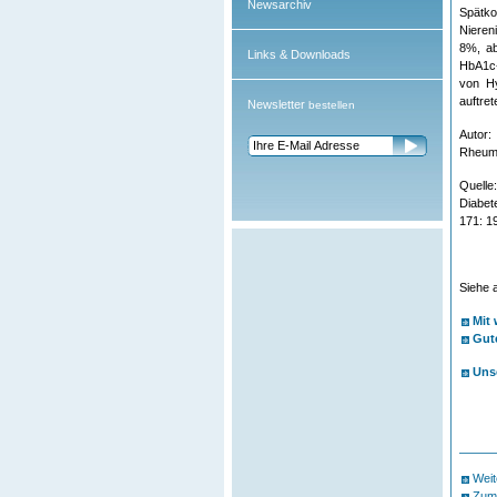
Newsarchiv
Spätko
Nieren
8%, ab
Links & Downloads
HbA1c-
von Hy
auftret
Newsletter
bestellen
Autor:
Rheuma
Quelle
Diabet
171: 1
Siehe 
Mit
Gute
Unse
Weit
Zum