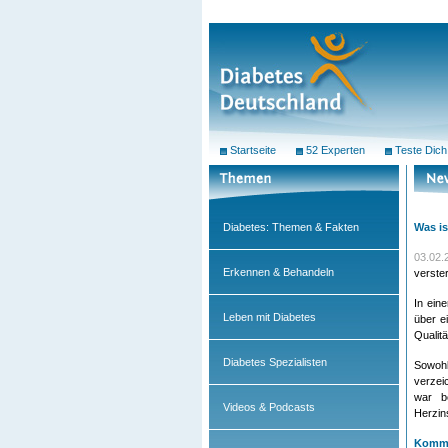
Startseite
52 Experten
Teste Dich
Diabetes: Themen & Fakten
Was is
03
.02
Erkennen & Behandeln
verster
In ein
Leben mit Diabetes
über e
Qualit
Diabetes Spezialisten
Sowohl
verzei
war b
Videos & Podcasts
Herzins
Komme