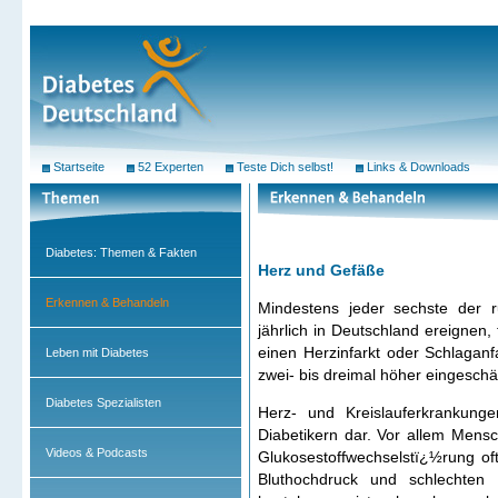
Startseite
52 Experten
Teste Dich selbst!
Links & Downloads
Diabetes: Themen & Fakten
Herz und Gefäße
Erkennen & Behandeln
Mindestens jeder sechste der r
jährlich in Deutschland ereignen,
einen Herzinfarkt oder Schlaganfa
Leben mit Diabetes
zwei- bis dreimal höher eingeschätz
Diabetes Spezialisten
Herz- und Kreislauferkrankunge
Diabetikern dar. Vor allem Mens
Videos & Podcasts
Glukosestoffwechselstï¿½rung of
Bluthochdruck und schlechten B