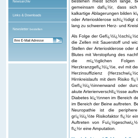
bestehen meist schon lange, b
Newsarchiv
gemeinsam dafï¿½r, dass sich
kalkartige Ablagerungen bilden k
Links & Downloads
oder Arteriosklerose schï¿½digt
lang zu schweren Herz- und Kreis
Newsletter
bestellen
Als Folge der Gefï¿½ï¿½schï¿½di
die Zellen mit Sauerstoff und wi
Stellen der Arteriosklerose oder 
Blutes mit Verstopfung des nac
die mï¿½glichen Folgen 
Herzkranzgefï¿½ï¿½e, evl mit der
Herzinsuffizienz (Herzschwï¿
Hirnkreislaufs mit dem Risiko fï¿
Gefï¿½ï¿½innenwand oder durc
akute Arterienverschlï¿½sse auftr
Diabetes kï¿½nnen im Bereich de
im Bereich der Beine auftreten. B
Neuropathie ist die periphere
grï¿½ï¿½te Risikofaktor fï¿½r ei
Auftreten von Fuï¿½geschwï¿½r
fï¿½r eine Amputation.