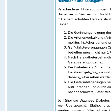
Herzinfarkt und Schlaganfall
Verschiedene Untersuchungen h
Diabetiker im Vergleich zu Nichtd
mit einem erhöhten Herzkreislau
Fakten:
Die Gerinnungsneigung des B
Die Arterienverkalkung (Art
mellitus frï¿½her auf und sc
Gefï¿½ï¿½verengungen (Ste
betreffen meist nicht nur
Nach Herzkatheterbehandlu
Gefäßverengungen auf.
Bei Diabetes kï¿½nnen hï¿
Herzkranzgefï¿½ï¿½e und 
daher ï¿½bersehen werden
Die Gefäßablagerungen neig
aufzubrechen und durch ei
nachgeschaltete Gefäßstre
Je früher die Diagnose Diabetes 
wie Übergewicht, Bluthochdruc
werden, umso größer ist die