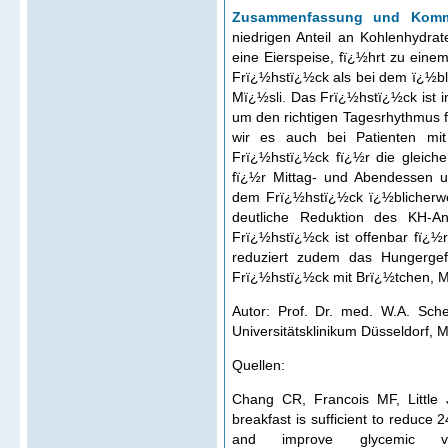
Zusammenfassung und Kom
niedrigen Anteil an Kohlenhydra
eine Eierspeise, fï¿½hrt zu eine
Frï¿½hstï¿½ck als bei dem ï¿½bl
Mï¿½sli. Das Frï¿½hstï¿½ck ist i
um den richtigen Tagesrhythmus f
wir es auch bei Patienten mi
Frï¿½hstï¿½ck fï¿½r die gleiche
fï¿½r Mittag- und Abendessen 
dem Frï¿½hstï¿½ck ï¿½blicherwe
deutliche Reduktion des KH-An
Frï¿½hstï¿½ck ist offenbar fï¿
reduziert zudem das Hungerge
Frï¿½hstï¿½ck mit Brï¿½tchen, M
Autor: Prof. Dr. med. W.A. Sche
Universitätsklinikum Düsseldorf, 
Quellen:
Chang CR, Francois MF, Little J
breakfast is sufficient to reduce
and improve glycemic v