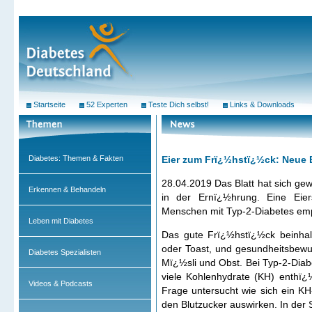
Startseite
52 Experten
Teste Dich selbst!
Links & Downloads
Diabetes: Themen & Fakten
Eier zum Frï¿½hstï¿½ck: Neue
28.04.2019 Das Blatt hat sich ge
Erkennen & Behandeln
in der Ernï¿½hrung. Eine Eie
Menschen mit Typ-2-Diabetes em
Leben mit Diabetes
Das gute Frï¿½hstï¿½ck beinhal
oder Toast, und gesundheitsbew
Diabetes Spezialisten
Mï¿½sli und Obst. Bei Typ-2-Diabe
viele Kohlenhydrate (KH) enthï¿
Videos & Podcasts
Frage untersucht wie sich ein K
den Blutzucker auswirken. In der