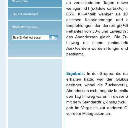
Newsarchiv
an verschiedenen Tagen entwed
wenigen KH (ï¿½low carbï¿½) in
85%, KH-Anteil: weniger als 1
Links & Downloads
gleichen Kalorienmenge und 
Empfehlungen der derzeit gï¿½lti
Newsletter
bestellen
Fettanteil von 30% und Eiweiï¿½
das Abendessen gleich. Die Z
hinweg mit einem kontinuierl
Auï¿½erdem wurden Hunger und V
bestimmt.
Ergebnis:
In der Gruppe, die d
erhalten hatte, war der Gluko
geringer, wobei die Zuckerver
Abendessen nicht negativ beeinf
den Tag hinweg waren in dieser G
mit dem Standardfrï¿½hstï¿½ck. 
gab im Vergleich zur anderen G
vor dem Mittagessen an.