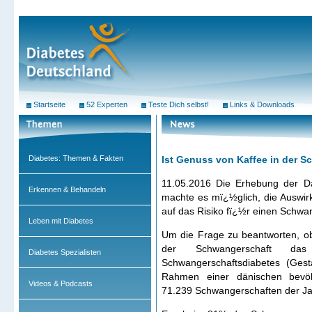
Startseite
52 Experten
Teste Dich selbst!
Links & Downloads
Diabetes: Themen & Fakten
Ist Genuss von Kaffee in der 
11.05.2016 Die Erhebung der D
Erkennen & Behandeln
machte es mï¿½glich, die Auswi
auf das Risiko fï¿½r einen Schwa
Leben mit Diabetes
Um die Frage zu beantworten, ob
der Schwangerschaft da
Diabetes Spezialisten
Schwangerschaftsdiabetes (Gest
Rahmen einer dänischen bevöl
Videos & Podcasts
71.239 Schwangerschaften der Ja