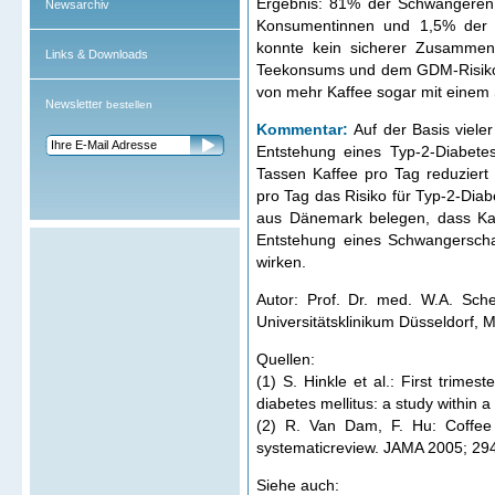
Ergebnis: 81% der Schwangeren 
Newsarchiv
Konsumentinnen und 1,5% der 
konnte kein sicherer Zusamme
Links & Downloads
Teekonsums und dem GDM-Risiko 
von mehr Kaffee sogar mit einem
Newsletter
bestellen
Kommentar:
Auf der Basis vieler
Entstehung eines Typ-2-Diabete
Tassen Kaffee pro Tag reduzier
pro Tag das Risiko für Typ-2-Dia
aus Dänemark belegen, dass Kaf
Entstehung eines Schwangerschaf
wirken.
Autor: Prof. Dr. med. W.A. Sche
Universitätsklinikum Düsseldorf, 
Quellen:
(1) S. Hinkle et al.: First trimes
diabetes mellitus: a study within 
(2) R. Van Dam, F. Hu: Coffee 
systematicreview. JAMA 2005; 29
Siehe auch: