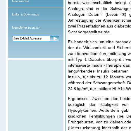
Newsarchiv
bereits wissenschaftlich belegt.
Analoga sind in der Schwangers
Analogon Detemir (Levemir®) g
Links & Downloads
Jahrestagung der Amerikanische
zwei Präsentationen aus diabetolo
Newsletter
bestellen
Sicht vorgestellt wurde.
Es handelt sich um eine prospekti
der die Wirksamkeit und Sicherhe
zum konventionellen, mittellang
mit Typ 1-Diabetes überprüft wu
intensivierte Insulin-Therapie da
langwirkendes Insulin bekame
Insulin, für bis zu 12 Monate 
während der Schwangerschaft. De
24,8 kg/m²; der mittlere HbA1c-We
Ergebnisse: Zwischen den beide
bezüglich der Häufigkeit von
Hypoglykämien. Außerdem gab e
kindlichen Fehlbildungen (bei 
Frühgeburten, von zu kleinen od
(Unterzuckerung) innerhalb der