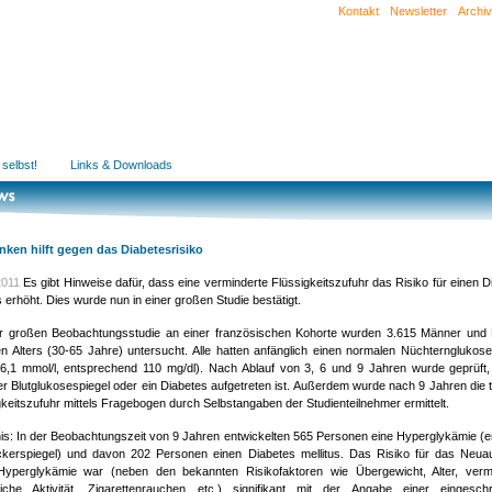
Kontakt
Newsletter
Archiv
 selbst!
Links & Downloads
rinken hilft gegen das Diabetesrisiko
2011
Es gibt Hinweise dafür, dass eine verminderte Flüssigkeitszufuhr das Risiko für einen D
s erhöht. Dies wurde nun in einer großen Studie bestätigt.
er großen Beobachtungsstudie an einer französischen Kohorte wurden 3.615 Männer und
ren Alters (30-65 Jahre) untersucht. Alle hatten anfänglich einen normalen Nüchternglukose
 6,1 mmol/l, entsprechend 110 mg/dl). Nach Ablauf von 3, 6 und 9 Jahren wurde geprüft,
er Blutglukosespiegel oder ein Diabetes aufgetreten ist. Außerdem wurde nach 9 Jahren die t
gkeitszufuhr mittels Fragebogen durch Selbstangaben der Studienteilnehmer ermittelt.
is: In der Beobachtungszeit von 9 Jahren entwickelten 565 Personen eine Hyperglykämie (e
ckerspiegel) und davon 202 Personen einen Diabetes mellitus. Das Risiko für das Neuau
Hyperglykämie war (neben den bekannten Risikofaktoren wie Übergewicht, Alter, verm
liche Aktivität, Zigarettenrauchen etc.) signifikant mit der Angabe einer eingesch