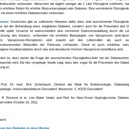
gkeitszufuhr verbunden. Menschen die täglich weniger als 1 Liter Flüssigkeit zuführten, hat
 erhöhtes Risiko für erhöhte Blutzuckerspiegel oder Diabetes. Eine verminderte Flüssigkeit
so mit einem erhöhten Diabetesrisiko verbunden.
ntar:
Inzwischen gibt es zahlreiche Hinweise dafür, dass eine ausreichende Flüssigkeit
nur bei der Behandlung eines entgleisten Diabetes, sondern auch für die Prävention des D
olle spielt. Ursache ist wahrscheinlich eine vermehrte Glukoseneubildung durch die Le
cknung des Körpers, verbunden mit erhöhten Blutspiegeln von Vasopressin (anti-diure
n). Vasopressin-Rezeptoren sind sowohl auf den Leberzellen als auch a
nproduzierenden Betazellen der Pankreas vorhanden. Damit ist auch erklärbar, wa
eigene Insulinproduktion durch das anti-diuretische Hormon Vasopressin beeinflusst wird.
nlich ist, dass bisher die Frage der ausreichenden Flüssigkeitszufuhr bei der Diabetesther
beachtet wird. Die hier vorgelegte Studie zeigt, dass dies sogar für die Prävention des Diabe
ung ist.
 Prof. Dr. med. W.A. Scherbaum, Direktor der Klinik für Endokrinologie, Diabetolo
tologie, Universitätsklinikum Düsseldorf, Moorenstr. 5, 40225 Düsseldorf
: R. Roussel et al. Low Water Intake and Risk for New-Onset Hyperglycemia. Diabet
hed online October 20, 2011.
auch:
lung des Diabetes in einer Woche