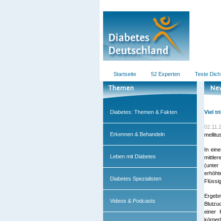
Startseite
52 Experten
Teste Dich
Diabetes: Themen & Fakten
Viel t
02.11.
Erkennen & Behandeln
mellitu
In ein
Leben mit Diabetes
mittle
(unter
erhöht
Diabetes Spezialisten
Flüssi
Ergebn
Videos & Podcasts
Blutzu
einer 
körper