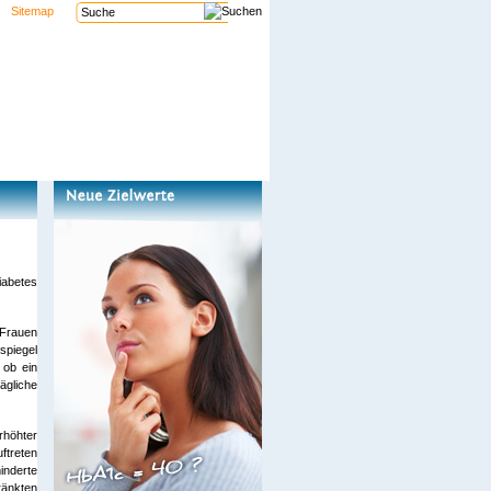
Sitemap
iabetes
 Frauen
spiegel
 ob ein
ägliche
rhöhter
ftreten
inderte
ränkten