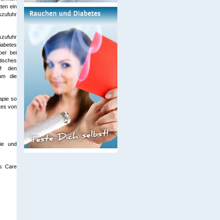
ten ein
szufuhr
szufuhr
iabetes
ber bei
tisches
uf den
rum die
apie so
tes von
gie und
es Care