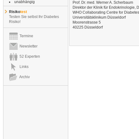
unabhängig
Prof. Dr. med. Werner A. Scherbaum
Direktor der Klinik für Endokrinologie
Risiko
test
WHO Collaborating Centre for Diabete
Testen Sie selbst Ihr Diabetes
Universitätsklinikum Düsseldorf
Risiko!
Moorenstrasse 5
40225 Düsseldorf
Termine
Newsletter
52 Experten
Links
Archiv