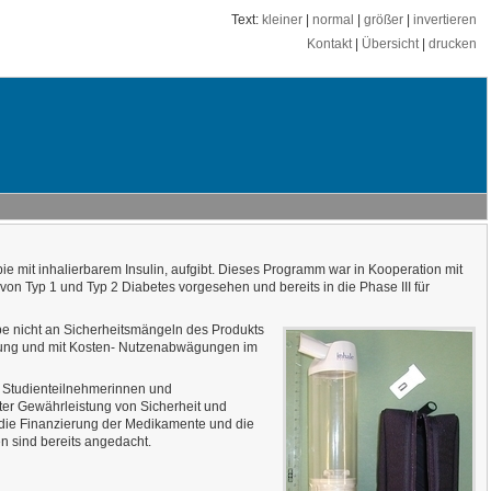
Text:
kleiner
|
normal
|
größer
|
invertieren
Kontakt
|
Übersicht
|
drucken
ie mit inhalierbarem Insulin, aufgibt. Dieses Programm war in Kooperation mit
n Typ 1 und Typ 2 Diabetes vorgesehen und bereits in die Phase III für
be nicht an Sicherheitsmängeln des Produkts
sung und mit Kosten- Nutzenabwägungen im
e Studienteilnehmerinnen und
nter Gewährleistung von Sicherheit und
 die Finanzierung der Medikamente und die
n sind bereits angedacht.