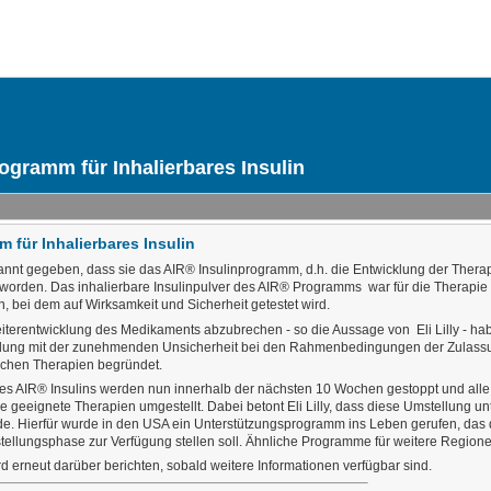
rogramm für Inhalierbares Insulin
m für Inhalierbares Insulin
ekannt gegeben, dass sie das AIR® Insulinprogramm, d.h. die Entwicklung der Therap
orden. Das inhalierbare Insulinpulver des AIR® Programms war für die Therapie vo
, bei dem auf Wirksamkeit und Sicherheit getestet wird.
eiterentwicklung des Medikaments abzubrechen - so die Aussage von Eli Lilly - ha
eidung mit der zunehmenden Unsicherheit bei den Rahmenbedingungen der Zulas
lichen Therapien begründet.
des AIR® Insulins werden nun innerhalb der nächsten 10 Wochen gestoppt und all
re geeignete Therapien umgestellt. Dabei betont Eli Lilly, dass diese Umstellung u
de. Hierfür wurde in den USA ein Unterstützungsprogramm ins Leben gerufen, das
tellungsphase zur Verfügung stellen soll. Ähnliche Programme für weitere Regione
d erneut darüber berichten, sobald weitere Informationen verfügbar sind.