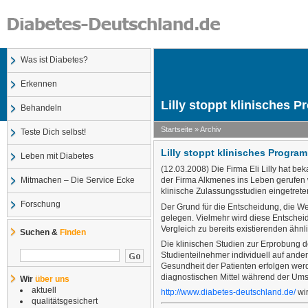
Was ist Diabetes?
Erkennen
Lilly stoppt klinisches P
Behandeln
Startseite
» Archiv
Teste Dich selbst!
Lilly stoppt klinisches Program
Leben mit Diabetes
(12.03.2008) Die Firma Eli Lilly hat b
Mitmachen – Die Service Ecke
der Firma Alkmenes ins Leben gerufen w
klinische Zulassungsstudien eingetreten
Forschung
Der Grund für die Entscheidung, die W
gelegen. Vielmehr wird diese Entsch
Vergleich zu bereits existierenden ähn
Suchen &
Finden
Die klinischen Studien zur Erprobung 
Studienteilnehmer individuell auf ande
Gesundheit der Patienten erfolgen wer
diagnostischen Mittel während der Ums
Wir
über uns
aktuell
http://www.diabetes-deutschland.de/
wir
qualitätsgesichert