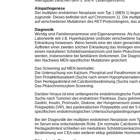
Altersgipfel zwischen dem 3. und 4. Lebensjahrzehnt.
Ätiopathogenese
Der multiplen endokrinen Neoplasie vom Typ 1 (MEN 1) lieg
zugrunde. Dieses befindet sich auf Chromosom 11. Die multi
auf verschiedenen Mutationen des RET-Protoonkogens, das auf
Diagnostik
Wichtig sind Familienanamnese und Eigenanamnese. Als Ausg
Laborwerte wie z.B. Hyperkalzämie und/oder verschiedene Sy
Erkrankung hinweisen. Wenn bereits eine der oben genannten
Auftreten einer zweiten solchen Erkrankung das Vorliegen ei
einem medullären Schilddrüsenkarzinom und beim Phäochr
werden, insbesondere bei familiärem Vorkommen. Die Diagnos
den Nachweis MEN-spezifischer Mutationen gesichert.
Das Screening auf MEN beinhaltet:
Die Untersuchung von Kalzium, Phosphat und Parathormon i
Den Prolaktinbasalwert (Suche nach einem Hypophysenaden
Den Pentagastrintest mit Calcitoninbestimmung (Suche nach
Das Phäochromozytom-Screening.
Darüber hinaus ist eine umfangreiche endokrinologische Funkt
Suche nach Tumoren des endokrinen Pankreas. Dazu gehören
Gastrin, Insulin, Proinsulin, Glukose, der Hungerversuch sowi
Polypeptids (VIP), des pankreatischen Polypeptids und der 5
spezifischen endokrinologischen Untersuchungsbedingungen
Bei der Diagnostik der multiplen endokrinen Neoplasie vom T
im Serum eine entscheidende Rolle. Ein normaler Calcitonin-
Pentagastrintest schließen ein medulläres Schilddrüsenkarzino
Bestimmung von CEA oder weiterer ektop gebildeter Hormone 