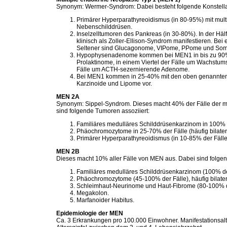
Synonym: Wermer-Syndrom: Dabei besteht folgende Konstella
Primärer Hyperparathyreoidismus (in 80-95%) mit mul
Nebenschilddrüsen.
Inselzelltumoren des Pankreas (in 30-80%). In der Hälf
klinisch als Zoller-Ellison-Syndrom manifestieren. Bei 
Seltener sind Glucagonome, VIPome, PPome und Som
Hypophysenadenome kommen bei MEN1 in bis zu 90% de
Prolaktinome, in einem Viertel der Fälle um Wachst
Fälle um ACTH-sezernierende Adenome.
Bei MEN1 kommen in 25-40% mit den oben genannten 
Karzinoide und Lipome vor.
MEN 2A
Synonym: Sippel-Syndrom. Dieses macht 40% der Fälle der m
sind folgende Tumoren assoziiert:
Familiäres medulläres Schilddrüsenkarzinom in 100% d
Phäochromozytome in 25-70% der Fälle (häufig bilater
Primärer Hyperparathyreoidismus (in 10-85% der Fälle
MEN 2B
Dieses macht 10% aller Fälle von MEN aus. Dabei sind folg
Familiäres medulläres Schilddrüsenkarzinom (100% de
Phäochromozytome (45-100% der Fälle), häufig bilater
Schleimhaut-Neurinome und Haut-Fibrome (80-100% de
Megakolon.
Marfanoider Habitus.
Epidemiologie der MEN
Ca. 3 Erkrankungen pro 100.000 Einwohner. Manifestationsal