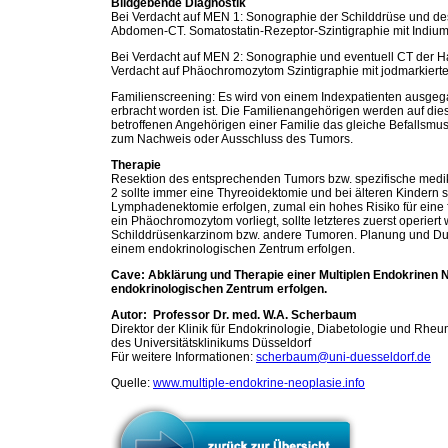
Bildgebende Diagnostik
Bei Verdacht auf MEN 1: Sonographie der Schilddrüse und 
Abdomen-CT. Somatostatin-Rezeptor-Szintigraphie mit Indium
Bei Verdacht auf MEN 2: Sonographie und eventuell CT der 
Verdacht auf Phäochromozytom Szintigraphie mit jodmarkier
Familienscreening: Es wird von einem Indexpatienten ausge
erbracht worden ist. Die Familienangehörigen werden auf dies
betroffenen Angehörigen einer Familie das gleiche Befallsmust
zum Nachweis oder Ausschluss des Tumors.
Therapie
Resektion des entsprechenden Tumors bzw. spezifische medi
2 sollte immer eine Thyreoidektomie und bei älteren Kindern 
Lymphadenektomie erfolgen, zumal ein hohes Risiko für eine 
ein Phäochromozytom vorliegt, sollte letzteres zuerst operier
Schilddrüsenkarzinom bzw. andere Tumoren. Planung und Du
einem endokrinologischen Zentrum erfolgen.
Cave: Abklärung und Therapie einer Multiplen Endokrinen N
endokrinologischen Zentrum erfolgen.
Autor: Professor Dr. med. W.A. Scherbaum
Direktor der Klinik für Endokrinologie, Diabetologie und Rhe
des Universitätsklinikums Düsseldorf
Für weitere Informationen:
scherbaum@uni-duesseldorf.de
Quelle:
www.multiple-endokrine-neoplasie.info