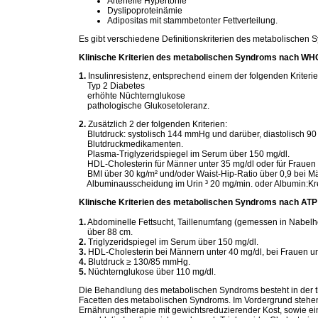
Arterielle Hypertonie
Dyslipoproteinämie
Adipositas mit stammbetonter Fettverteilung.
Es gibt verschiedene Definitionskriterien des metabolischen 
Klinische Kriterien des metabolischen Syndroms nach WH
1.
Insulinresistenz, entsprechend einem der folgenden Kriterie
Typ 2 Diabetes
erhöhte Nüchternglukose
pathologische Glukosetoleranz.
2.
Zusätzlich 2 der folgenden Kriterien:
Blutdruck: systolisch 144 mmHg und darüber, diastolisch 
Blutdruckmedikamenten.
Plasma-Triglyzeridspiegel im Serum über 150 mg/dl.
HDL-Cholesterin für Männer unter 35 mg/dl oder für Frauen 
BMI über 30 kg/m² und/oder Waist-Hip-Ratio über 0,9 bei Mä
Albuminausscheidung im Urin ³ 20 mg/min. oder Albumin:Kre
Klinische Kriterien des metabolischen Syndroms nach ATP II
1.
Abdominelle Fettsucht, Taillenumfang (gemessen in Nabelh
über 88 cm.
2.
Triglyzeridspiegel im Serum über 150 mg/dl.
3.
HDL-Cholesterin bei Männern unter 40 mg/dl, bei Frauen un
4.
Blutdruck ≥ 130/85 mmHg.
5.
Nüchternglukose über 110 mg/dl.
Die Behandlung des metabolischen Syndroms besteht in der t
Facetten des metabolischen Syndroms. Im Vordergrund steh
Ernährungstherapie mit gewichtsreduzierender Kost, sowie ein