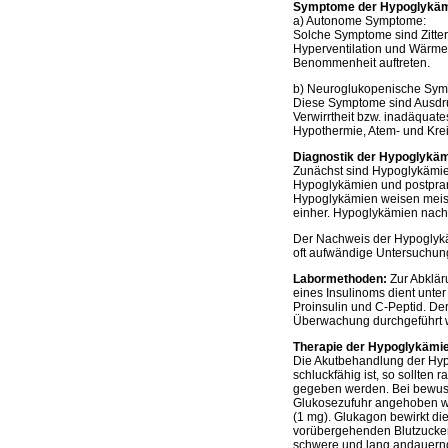
Symptome der Hypoglykä
a) Autonome Symptome:
Solche Symptome sind Zitter
Hyperventilation und Wärme
Benommenheit auftreten.
b) Neuroglukopenische Sym
Diese Symptome sind Ausdru
Verwirrtheit bzw. inadäquat
Hypothermie, Atem- und Kreis
Diagnostik der Hypoglykä
Zunächst sind Hypoglykämien
Hypoglykämien und postprand
Hypoglykämien weisen meist
einher. Hypoglykämien nach 
Der Nachweis der Hypoglykä
oft aufwändige Untersuchung
Labormethoden:
Zur Abklä
eines Insulinoms dient unte
Proinsulin und C-Peptid. De
Überwachung durchgeführt 
Therapie der Hypoglykämi
Die Akutbehandlung der Hypo
schluckfähig ist, so sollten
gegeben werden. Bei bewusst
Glukosezufuhr angehoben we
(1 mg). Glukagon bewirkt di
vorübergehenden Blutzucker
schwere und lang andauernde