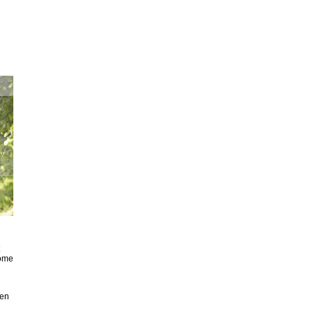
tome
hen