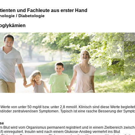
atienten und Fachleute aus erster Hand
ologie / Diabetologie
oglykämien
erte von unter 50 mg/dl bzw. unter 2,8 mmol/l. Klinisch sind diese Werte begleitet
nd/oder zentralvenösen Symptomen. Typisch ist eine rasche Besserung der Symp
ese
m Blut wird vom Organismus permanent registriert und in einem Zielbereich zwisc
/l) einreguliert. Insulin wird nach einem Glukose-Anstieg vermehrt ins Blut