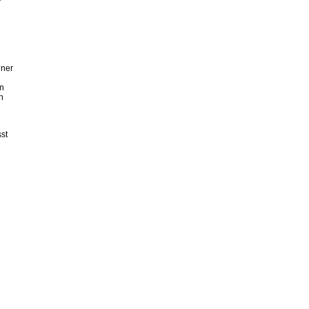
r
iner
en
n
st