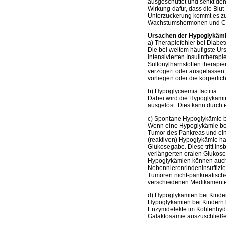
ausgeschüttet und senkt de
Wirkung dafür, dass die Blut
Unterzuckerung kommt es zu
Wachstumshormonen und Cor
Ursachen der Hypoglykäm
a) Therapiefehler bei Diabet
Die bei weitem häufigste Ur
intensivierten Insulintherap
Sulfonylharnstoffen therap
verzögert oder ausgelassen 
vorliegen oder die körperlic
b) Hypoglycaemia factitia:
Dabei wird die Hypoglykämie
ausgelöst. Dies kann durc
c) Spontane Hypoglykämie 
Wenn eine Hypoglykämie bei N
Tumor des Pankreas und ein
(reaktiven) Hypoglykämie ha
Glukosegabe. Diese tritt in
verlängerten oralen Glukos
Hypoglykämien können auch 
Nebennierenrindeninsuffizie
Tumoren nicht-pankreatische
verschiedenen Medikament
d) Hypoglykämien bei Kinde
Hypoglykämien bei Kindern b
Enzymdefekte im Kohlenhydra
Galaktosämie auszuschließ