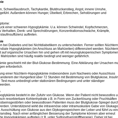
mie
n, Schweißausbruch, Tachykardie, Blutdruckanstieg, Angst, innere Unruhe,
gefühl. Außerdem können Hunger, Übelkeit, Erbrechen, Sehstörungen und
ptome:
ck einer schweren Hypoglykämie. U.a. können Schwindel, Kopfschmerzen,
es Verhalten, Denk- und Sprechstörungen, Konzentrationsschwäche, Krämpfe,
laufinsuffizienz auftreten.
mie
 bei Diabetes und bei Nichtdiabetikern zu unterscheiden. Ferner sollten Nüchtern
iale Hypoglykämien (im Anschluss an Mahlzeiten) differenziert werden. Nüchtern
 auf organische Ursachen hin und gehen oft mit neuroglukopenischen Symptome
Mahlzeiten sind häufig reaktiv bedingt und weniger gefährlich.
mie geschieht mit der Blut-Glukose-Bestimmung. Eine Abklärung der Ursachen m
en erforderlich.
rung einer Nüchtern-Hypoglykämie insbesondere zum Nachweis oder Ausschluss
r anderem der Hungertest über 72 Stunden mit Bestimmung von Blutglukose, Insulin
r Test muss unbedingt unter stationären Bedingungen und unter ständiger
werden.
e
glykämie besteht in der Zufuhr von Glukose. Wenn der Patient nicht bewusstlos 
 rasch resorbierbare Kohlenhydrate z.B. in Form von Zuckerlösung oder Fruchtsäften
seinsgestörten oder bewusstlosen Patienten muss der Blutglukose-Spiegel durch 
rden. Unterstützend wirkt die intravenöse oder intramuskuläre Gabe von Glukag
e Ausschüttung von Glukose aus den Glykogenspeichern der Leber und führt zu ei
anstieg. Nach einer anfänglichen Besserung der Symptome können aber erneut
 Hypoglykämien auftreten (z.B. unter Sulfonylharnstofftherapie). Daher ist bei