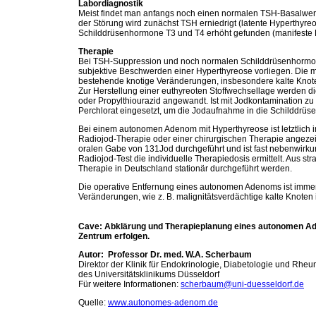
Labordiagnostik
Meist findet man anfangs noch einen normalen TSH-Basalwert 
der Störung wird zunächst TSH erniedrigt (latente Hyperthyr
Schilddrüsenhormone T3 und T4 erhöht gefunden (manifeste 
Therapie
Bei TSH-Suppression und noch normalen Schilddrüsenhormo
subjektive Beschwerden einer Hyperthyreose vorliegen. Die m
bestehende knotige Veränderungen, insbesondere kalte Knote
Zur Herstellung einer euthyreoten Stoffwechsellage werden d
oder Propylthiourazid angewandt. Ist mit Jodkontamination zu
Perchlorat eingesetzt, um die Jodaufnahme in die Schilddrüs
Bei einem autonomen Adenom mit Hyperthyreose ist letztlich 
Radiojod-Therapie oder einer chirurgischen Therapie angezei
oralen Gabe von 131Jod durchgeführt und ist fast nebenwirku
Radiojod-Test die individuelle Therapiedosis ermittelt. Aus s
Therapie in Deutschland stationär durchgeführt werden.
Die operative Entfernung eines autonomen Adenoms ist immer
Veränderungen, wie z. B. malignitätsverdächtige kalte Knoten 
Cave: Abklärung und Therapieplanung eines autonomen Ad
Zentrum erfolgen.
Autor: Professor Dr. med. W.A. Scherbaum
Direktor der Klinik für Endokrinologie, Diabetologie und Rhe
des Universitätsklinikums Düsseldorf
Für weitere Informationen:
scherbaum@uni-duesseldorf.de
Quelle:
www.autonomes-adenom.de