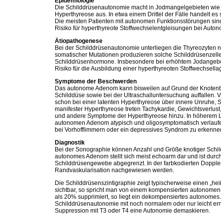
Epidemiologie
Die Schilddrüsenautonomie macht in Jodmangelgebieten wie 
Hyperthyreose aus. In etwa einem Drittel der Fälle handelt e
Die meisten Patienten mit autonomen Funktionsstörungen sind 
Risiko für hyperthyreote Stoffwechselentgleisungen bei Auton
Ätiopathogenese
Bei der Schilddrüsenautonomie unterliegen die Thyreozyten 
somatischer Mutationen produzieren solche Schilddrüsenzel
Schilddrüsenhormone. Insbesondere bei erhöhtem Jodangeb
Risiko für die Ausbildung einer hyperthyreoten Stoffwechsella
Symptome der Beschwerden
Das autonome Adenom kann bisweilen auf Grund der Knotenbil
Schilddüse sowie bei der Ultraschalluntersuchung auffallen.
schon bei einer latenten Hyperthyreose über innere Unruhe, S
manifester Hyperthyreose treten Tachykardie, Gewichtsverlus
und andere Symptome der Hyperthyreose hinzu. In höherem L
autonomen Adenom atypisch und oligosymptomatisch verlaufen 
bei Vorhofflimmern oder ein depressives Syndrom zu erkenne
Diagnostik
Bei der Sonographie können Anzahl und Größe knotiger Schil
autonomes Adenom stellt sich meist echoarm dar und ist du
Schilddrüsengewebe abgegrenzt. In der farbkodierten Doppl
Randvaskularisation nachgewiesen werden.
Die Schilddrüsenszintigraphie zeigt typischerweise einen „
sichtbar, so spricht man von einem kompensierten autonome
als 20% supprimiert, so liegt ein dekompensiertes autonomes
Schilddrüsenautonomie mit noch normalem oder nur leicht er
Suppression mit T3 oder T4 eine Autonomie demaskieren.