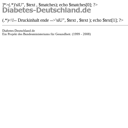
]*>(.*)
'siU", $text , $matches); echo $matches[0]; ?>
(.*)<\!-- Druckinhalt ende -->'siU", $text , $text ); echo $text[1]; ?>
Diabetes-Deutschland.de
Ein Projekt des Bundesministeriums für Gesundheit. (1999 - 2008)