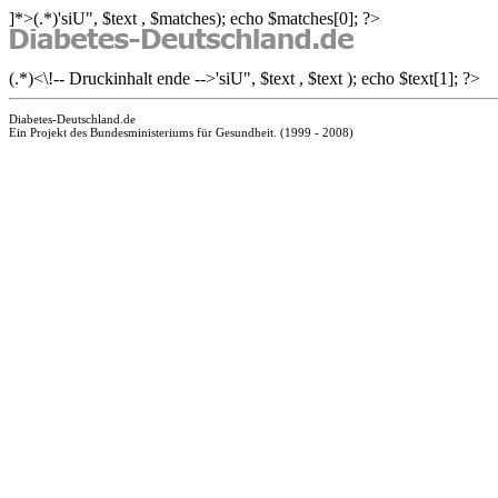
]*>(.*)
'siU", $text , $matches); echo $matches[0]; ?>
(.*)<\!-- Druckinhalt ende -->'siU", $text , $text ); echo $text[1]; ?>
Diabetes-Deutschland.de
Ein Projekt des Bundesministeriums für Gesundheit. (1999 - 2008)