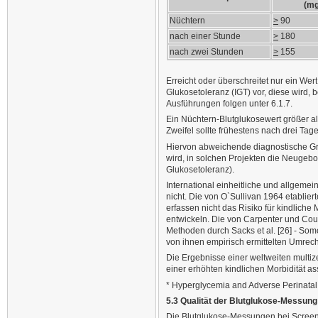
(mg
Nüchtern
>
90
nach einer Stunde
>
180
nach zwei Stunden
>
155
Erreicht oder überschreitet nur ein We
Glukosetoleranz (IGT) vor, diese wird,
Ausführungen folgen unter 6.1.7.
Ein Nüchtern-Blutglukosewert größer a
Zweifel sollte frühestens nach drei Ta
Hiervon abweichende diagnostische Gre
wird, in solchen Projekten die Neugeb
Glukosetoleranz).
International einheitliche und allgemei
nicht. Die von O`Sullivan 1964 etabli
erfassen nicht das Risiko für kindliche
entwickeln. Die von Carpenter und Cou
Methoden durch Sacks et al. [26] - Som
von ihnen empirisch ermittelten Umrec
Die Ergebnisse einer weltweiten multiz
einer erhöhten kindlichen Morbidität as
* Hyperglycemia and Adverse Perinata
5.3 Qualität der Blutglukose-Messung
Die Blutglukose-Messungen bei Screeni