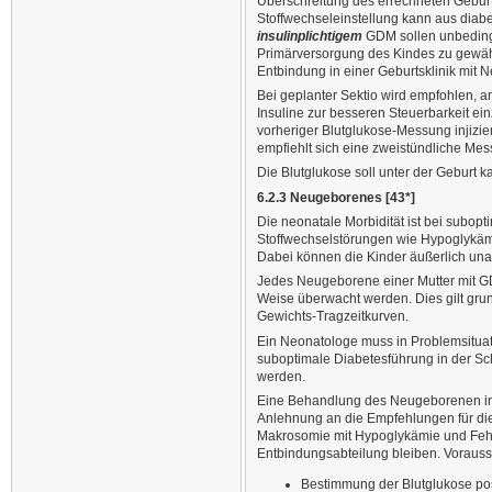
Überschreitung des errechneten Geburts
Stoffwechseleinstellung kann aus diabe
insulinplichtigem
GDM sollen unbedingt
Primärversorgung des Kindes zu gewäh
Entbindung in einer Geburtsklinik mit 
Bei geplanter Sektio wird empfohlen, a
Insuline zur besseren Steuerbarkeit ei
vorheriger Blutglukose-Messung injizi
empfiehlt sich eine zweistündliche Mess
Die Blutglukose soll unter der Geburt ka
6.2.3 Neugeborenes [43*]
Die neonatale Morbidität ist bei subop
Stoffwechselstörungen wie Hypoglykämi
Dabei können die Kinder äußerlich unau
Jedes Neugeborene einer Mutter mit GD
Weise überwacht werden. Dies gilt gru
Gewichts-Tragzeitkurven.
Ein Neonatologe muss in Problemsitua
suboptimale Diabetesführung in der Sch
werden.
Eine Behandlung des Neugeborenen in d
Anlehnung an die Empfehlungen für die 
Makrosomie mit Hypoglykämie und Fehl
Entbindungsabteilung bleiben. Vorauss
Bestimmung der Blutglukose pos