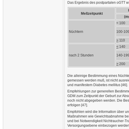
Das Ergebnis des postpartalen oGTT wird
Meßzeitpunkt
(mg
< 100
Nüchtern
100-10
>
110
<
140
nach 2 Stunden
140-19
>
200
Die alleinige Bestimmung eines Nüchte
gemessen werden muß, ist nicht ausrei
und manifestem Diabetes mellitus [46].
Empfehlungen zur generellen Bestimmung
GDM zum Zeitpunkt der Geburt zur Absc
noch nicht abgegeben werden. Die Best
erfolgen [47].
Empfohlen wird die Information über u
Maßnahmen wie Gewichtsabnahme bei Üb
und bei Notwendigkeit Nichtraucher-Tra
Versorgungsebene einbezogen werden