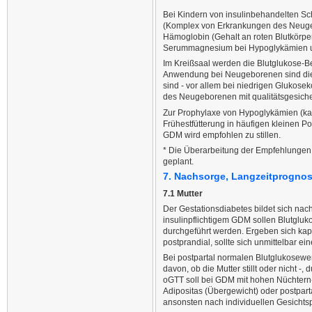
Bei Kindern von insulinbehandelten Sc
(Komplex von Erkrankungen des Neugeb
Hämoglobin (Gehalt an roten Blutkörper
Serummagnesium bei Hypoglykämien und
Im Kreißsaal werden die Blutglukose-B
Anwendung bei Neugeborenen sind dies
sind - vor allem bei niedrigen Glukose
des Neugeborenen mit qualitätsgesicher
Zur Prophylaxe von Hypoglykämien (kapi
Frühestfütterung in häufigen kleinen Po
GDM wird empfohlen zu stillen.
* Die Überarbeitung der Empfehlungen 
geplant.
7. Nachsorge, Langzeitprognos
7.1 Mutter
Der Gestationsdiabetes bildet sich nac
insulinpflichtigem GDM sollen Blutglu
durchgeführt werden. Ergeben sich kap
postprandial, sollte sich unmittelbar e
Bei postpartal normalen Blutglukosewe
davon, ob die Mutter stillt oder nicht 
oGTT soll bei GDM mit hohen Nüchtern-
Adipositas (Übergewicht) oder postpart
ansonsten nach individuellen Gesichts