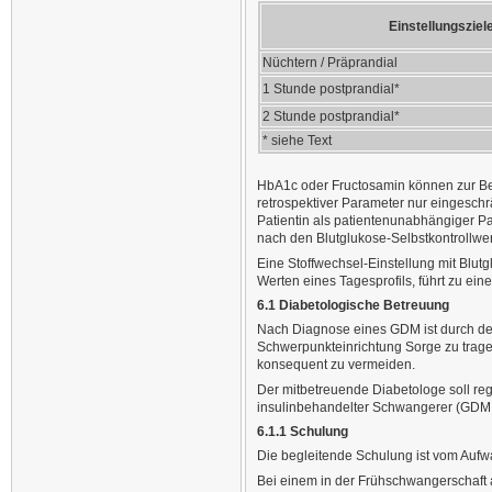
Einstellungsziel
Nüchtern / Präprandial
1 Stunde postprandial*
2 Stunde postprandial*
* siehe Text
HbA1c oder Fructosamin können zur Beu
retrospektiver Parameter nur eingesch
Patientin als patientenunabhängiger P
nach den Blutglukose-Selbstkontrollwer
Eine Stoffwechsel-Einstellung mit Blutg
Werten eines Tagesprofils, führt zu ei
6.1 Diabetologische Betreuung
Nach Diagnose eines GDM ist durch den
Schwerpunkteinrichtung Sorge zu tra
konsequent zu vermeiden.
Der mitbetreuende Diabetologe soll r
insulinbehandelter Schwangerer (GDM 
6.1.1 Schulung
Die begleitende Schulung ist vom Aufwan
Bei einem in der Frühschwangerschaft a