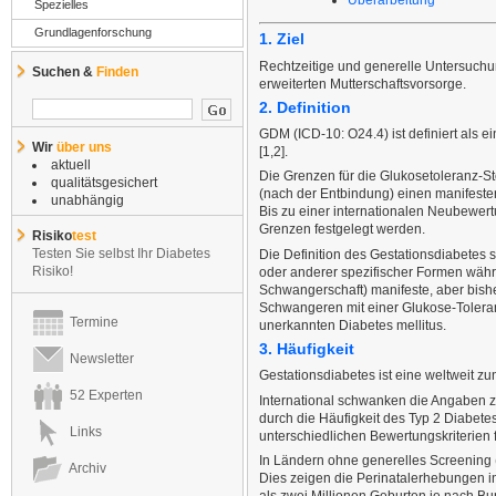
Spezielles
Grundlagenforschung
1. Ziel
Rechtzeitige und generelle Untersuchu
Suchen &
Finden
erweiterten Mutterschaftsvorsorge.
2. Definition
GDM (ICD-10: O24.4) ist definiert als 
Wir
über uns
[1,2].
aktuell
Die Grenzen für die Glukosetoleranz-Stö
qualitätsgesichert
(nach der Entbindung) einen manifesten
unabhängig
Bis zu einer internationalen Neubewert
Grenzen festgelegt werden.
Risiko
test
Testen Sie selbst Ihr Diabetes
Die Definition des Gestationsdiabetes s
Risiko!
oder anderer spezifischer Formen währ
Schwangerschaft) manifeste, aber bishe
Schwangeren mit einer Glukose-Toleranz
Termine
unerkannten Diabetes mellitus.
3. Häufigkeit
Newsletter
Gestationsdiabetes ist eine weltweit 
52 Experten
International schwanken die Angaben zu
durch die Häufigkeit des Typ 2 Diabete
Links
unterschiedlichen Bewertungskriterien
In Ländern ohne generelles Screening (
Archiv
Dies zeigen die Perinatalerhebungen i