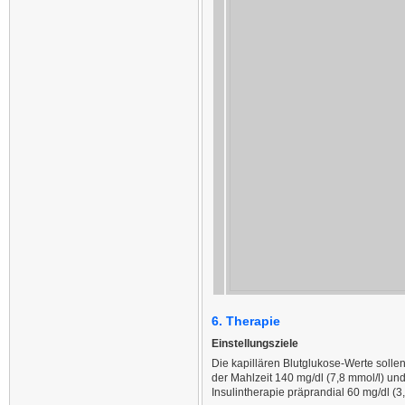
6. Therapie
Einstellungsziele
Die kapillären Blutglukose-Werte solle
der Mahlzeit 140 mg/dl (7,8 mmol/l) un
Insulintherapie präprandial 60 mg/dl (3,