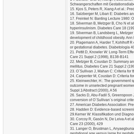
Schwangerschaften mit Gestationsdiabe
15. Kjos S, Peters R, Xiang A et al.: P
16. Salzberger M, Liban E: Diabetes and
17. Freinkel N: Banting Lecture 1980:
18. Silverman B, Metzger B, Cho N et al.
hyperinsulinism. Diabetes Care 18 (19
19. Silverman B, Landsberg L, Metzger B
development of childhood obesity. Ann
20. Plagemann A, Harder T, Kohlhoff R e
or gestational diabetes. Diabetologia 
21. Pettit D, Knowler W: Long-Term Effe
Care 21 Suppl.2 (1998), B138-B141
22. Metzger B, Coustan D: Summary an
mellitus. Diabetes Care 21 Suppl.2 (1
23. O`Sullivan J, Mahan C: Criteria for
24. Carpenter M, Coustan D: Criteria fo
25. Kleinwechter, H.: The government 
outcome in unselected pregnant women 
Suppl.1/Abstract (2000), A 56
26. Sacks D, Abu-Fadil S, Greenspoon J 
conversion of O`Sullivan`s original cri
27. American Diabetes Association: Pre
28. Hadden D: Evidence-based screenin
29.Kerner W: Klassifikation und Diagno
30. Corcoy R, Gasón N, De Leiva A et a
Care 23 (2000), 429
31. Langer O, Brustman L, Anyaegbunam A 
gestational age versus large for gesta