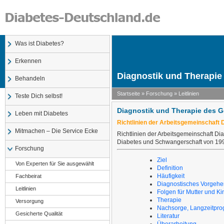
Was ist Diabetes?
Erkennen
Diagnostik und Therapie
Behandeln
Startseite
»
Forschung
»
Leitlinien
Teste Dich selbst!
Diagnostik und Therapie des G
Leben mit Diabetes
Richtlinien der Arbeitsgemeinschaft
Mitmachen – Die Service Ecke
Richtlinien der Arbeitsgemeinschaft Di
Diabetes und Schwangerschaft von 199
Forschung
Ziel
Von Experten für Sie ausgewählt
Definition
Häufigkeit
Fachbeirat
Diagnostisches Vorgehe
Leitlinien
Folgen für Mutter und Ki
Therapie
Versorgung
Nachsorge, Langzeitpro
Gesicherte Qualität
Literatur
Überarbeitung