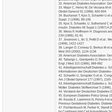
32. American Diabetes Association: Ges
33. Major C, Henry M, De Veciana M et al
Obstet Gynecol 91 (1998), 600-604
34. Buchanan T, Kjos S, Schaefer U et 
Suppl. 2 (1998), 99-106
35. Kjos S, Schaefer, U, Sutherland C et
insulin. Diabetes 46 Suppl.1 (1997) A 
36. Weiss P, Hoffmann H: Diagnosis and
239 (1986), 81-91
37. Jovanovic L, Ilic S, Pettit D et al.
(1999), 1422-1427
38. Langer O, Conway D, Berkus M et al
Med 343 (2000), 1134-1138
39. American Diabetes Association: Ges
40. Tallarigo L, Giampietro O, Penno G
Engl J Med 315 (1986), 989-992
41. Arbeitsgemeinschaft Diabetes u. S
Informationen der Deutschen Diabetes-
42. Schaefer U, Songster G et al.: Cong
Am J Obstet Gynecol 177 (1997), 1165
43. Arbeitsgemeinschaft Diabetes u. 
Mütter. Diabetes Stoffwechsel 5 (1996)
44. Vorstand der Deutschen Diabetes-G
45. European Diabetes Policy Group 199
46. Kousta E, Lawrence N, Penny A et a
Previous Gestational Diabetes. Diabet
47. Füchtenbusch M, Ferber K, Standl E 
by Combined Islet Cell Autoantibody S