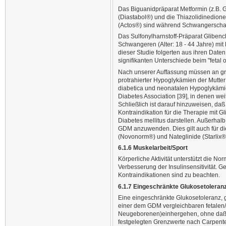
Das Biguanidpräparat Metformin (z.B. 
(Diastabol®) und die Thiazolidinedione,
(Actos®) sind während Schwangerschaft
Das Sulfonylharnstoff-Präparat Glibenc
Schwangeren (Alter: 18 - 44 Jahre) mit 
dieser Studie folgerten aus ihren Daten
signifikanten Unterschiede beim "fetal
Nach unserer Auffassung müssen an grö
protrahierter Hypoglykämien der Mutter
diabetica und neonatalen Hypoglykämie
Diabetes Association [39], in denen we
Schließlich ist darauf hinzuweisen, daß
Kontraindikation für die Therapie mit 
Diabetes mellitus darstellen. Außerhal
GDM anzuwenden. Dies gilt auch für di
(Novonorm®) und Nateglinide (Starlix®
6.1.6 Muskelarbeit/Sport
Körperliche Aktivität unterstützt die 
Verbesserung der Insulinsensitivität. G
Kontraindikationen sind zu beachten.
6.1.7 Eingeschränkte Glukosetoleranz
Eine eingeschränkte Glukosetoleranz, 
einer dem GDM vergleichbaren fetalen/
Neugeborenen)einhergehen, ohne daß hie
festgelegten Grenzwerte nach Carpent