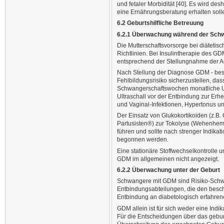
und fetaler Morbidität [40]. Es wird d
eine Ernährungsberatung erhalten soll
6.2 Geburtshilfliche Betreuung
6.2.1 Überwachung während der Sch
Die Mutterschaftsvorsorge bei diätetis
Richtlinien. Bei Insulintherapie des G
entsprechend der Stellungnahme der A
Nach Stellung der Diagnose GDM - beson
Fehlbildungsrisiko sicherzustellen, das
Schwangerschaftswochen monatliche Ul
Ultraschall vor der Entbindung zur Er
und Vaginal-Infektionen, Hypertonus u
Der Einsatz von Glukokortikoiden (z.B.
Partusisten®) zur Tokolyse (Wehenhemm
führen und sollte nach strenger Indikat
begonnen werden.
Eine stationäre Stoffwechselkontrolle 
GDM im allgemeinen nicht angezeigt.
6.2.2 Überwachung unter der Geburt
Schwangere mit GDM sind Risiko-Schwan
Entbindungsabteilungen, die den besc
Entbindung an diabetologisch erfahren
GDM allein ist für sich weder eine Indi
Für die Entscheidungen über das geburt