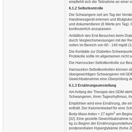
empfiehlt sich die Teilnahme an einer v
6.1.2 Selbstkontrolle
Die Schwangere soll am Tag der Vorstel
Handmessgerät erlernen und Blutgluko
und dokumentieren (6 Werte pro Tag). 
kontinuierlich anzupassen.
Anläßlich des Erst-Besuches beim Diab
durch Vergleichsmessungen mit der R
sollen im Bereich von 60 - 140 mg/dl (
Die Kontakte zur Diabetes-Schwerpunkt
Protokolle sollte im allgemeinen nicht s
Die Harnzucker-Selbstkontrolle zur Beur
Harnaceton-Selbstkontrollen können ü
übergewichtigen Schwangeren mit GDM 
Gewichtsabnahme eine Überprüfung de
6.1.3 Ernährungsumstellung
Am Anfang der Therapie des GDM steht 
Schwangeren, ihren Tagesrhythmus, ihr 
Empfohlen wird eine Ernährung, die e
enthält. Der Kalorienbedarf für eine S
2
Body-Mass-Index > 27 kg/m
am Beginn
[32]. Eine gezielte Gewichtsabnahme is
kg zu Beginn der Ernährungsumstellun
postprandialen Hyperglykämie (hohe Zu