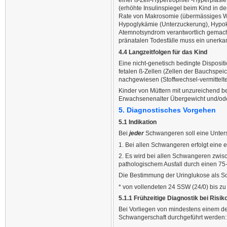
einer ß-Zell-Hypertrophie/ -Hyperplas
(erhöhte Insulinspiegel beim Kind in d
Rate von Makrosomie (übermässiges Wac
Hypoglykämie (Unterzuckerung), Hypoka
Atemnotsyndrom verantwortlich gemach
pränatalen Todesfälle muss ein uner
4.4 Langzeitfolgen für das Kind
Eine nicht-genetisch bedingte Disposit
fetalen ß-Zellen (Zellen der Bauchspe
nachgewiesen (Stoffwechsel-vermittelte
Kinder von Müttern mit unzureichend b
Erwachsenenalter Übergewicht und/oder 
5. Diagnostisches Vorgehen
5.1 Indikation
Bei
jeder
Schwangeren soll eine Unter
1. Bei allen Schwangeren erfolgt eine
2. Es wird bei allen Schwangeren zwi
pathologischem Ausfall durch einen 7
Die Bestimmung der Uringlukose als Sc
* von vollendeten 24 SSW (24/0) bis z
5.1.1 Frühzeitige Diagnostik bei Risi
Bei Vorliegen von mindestens einem de
Schwangerschaft durchgeführt werden: