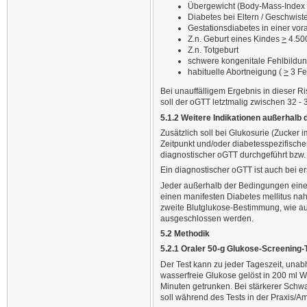
Übergewicht (Body-Mass-Index 
Diabetes bei Eltern / Geschwist
Gestationsdiabetes in einer v
Z.n. Geburt eines Kindes
>
4.50
Z.n. Totgeburt
schwere kongenitale Fehlbildu
habituelle Abortneigung (
>
3 Fe
Bei unauffälligem Ergebnis in dieser R
soll der oGTT letztmalig zwischen 32 -
5.1.2 Weitere Indikationen außerha
Zusätzlich soll bei Glukosurie (Zucker
Zeitpunkt und/oder diabetesspezifisch
diagnostischer oGTT durchgeführt bzw. 
Ein diagnostischer oGTT ist auch bei er
Jeder außerhalb der Bedingungen eine
einen manifesten Diabetes mellitus na
zweite Blutglukose-Bestimmung, wie auß
ausgeschlossen werden.
5.2 Methodik
5.2.1 Oraler 50-g Glukose-Screening-
Der Test kann zu jeder Tageszeit, una
wasserfreie Glukose gelöst in 200 ml 
Minuten getrunken. Bei stärkerer Schw
soll während des Tests in der Praxis/A