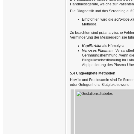
Handmessgeräte, welche zur Patienten-
Die Diagnostik und das Screening auf 
Empfohlen wird die
sofortige ka
Methode.
Zu beachten sind präanalytische Fehler
Verminderung der Messergebnisse führ
Kapillarblut
als Hämolysa
Venöses Plasma
in Versandbeh
Gerinnungshemmung, wenn diese
Blutglukosebestimmung im Labor 
Abpipettierung des Plasma-Über
5.4 Ungeeignete Methoden
HbA1c und Fructosamin sind für Screen
oder Gelegenheits-Blutglukosewerte.