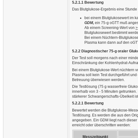
5.2.1.1 Bewertung
Das Blutglukose-Ergebnis eine Stunde 
bei einem Blutglukosewert im k
GDM,
ein 75-g oGTT muß anges
Ab einem Screening-Wert von
>
Blutglukosewert bestimmt werd
Bei einem Nüchtern-Blutglukos
Plasma kann dann auf den oGTT
5.2.2 Diagnostischer 75-g oraler Gluk
Der Test soll morgens nach einer mind
Einschränkung der Kohlenhydrat-Aufna
Bei einem Blutglukose-Wert nüchtern 
Plasma soll kein Test durchgeführt un
Betreuung überwiesen werden.
Die Testlösung (75 g wasserfreie Gluk
innerhalb von 3 - 5 Minuten getrunken.
stärkerer Schwangerschafts-Übelkeit is
5.2.2.1 Bewertung
Bewertet werden die Blutglukose-Mess
Testlösung. Es werden die aus den Ori
angegeben. Ein GDM liegt nach dieser z
erreicht oder überschritten werden:
Messzeitpunkt