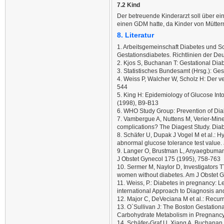
7.2 Kind
Der betreuende Kinderarzt soll über ei
einen GDM hatte, da Kinder von Müttern 
8. Literatur
1. Arbeitsgemeinschaft Diabetes und S
Gestationsdiabetes. Richtlinien der De
2. Kjos S, Buchanan T: Gestational Dia
3. Statistisches Bundesamt (Hrsg.): Ges
4. Weiss P, Walcher W, Scholz H: Der v
544
5. King H: Epidemiology of Glucose In
(1998), B9-B13
6. WHO Study Group: Prevention of Dia
7. Vambergue A, Nuttens M, Verier-Mine 
complications? The Diagest Study. Dia
8. Schäfer U, Dupak J Vogel M et al.: H
abnormal glucose tolerance test value.
9. Langer O, Brustman L, Anyaegbuman 
J Obstet Gynecol 175 (1995), 758-763
10. Sermer M, Naylor D, Investigators 
women without diabetes. Am J Obstet 
11. Weiss, P.: Diabetes in pregnancy: L
international Approach to Diagnosis a
12. Major C, DeVeciana M et al.: Recur
13. O`Sullivan J: The Boston Gestation
Carbohydrate Metabolism in Pregnancy
14. Schäfer-Graf U, Xiang A, Buchanan T