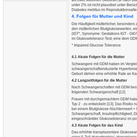
als zwei Millionen Geburten je nach B
unter 2% ist nicht plausibel unter Ber
Diabetes mellitus im Reproduktionsalter
4. Folgen für Mutter und Kind
Die Häufigkeit mütterlicher, besonders
den mütterlichen Blutglukosewerten, ein
(IGT*, Synonyme: Gestations-IGT - GIGT
im Glukosetoleranz-Test, eine dem GDM 
* Impaired Glucose Tolerance
4.1 Akute Folgen für die Mutter
Schwangere mit GDM haben im Vergleic
schwangerschaftsinduzierte Hypertonie
Geburt stehen eine erhöhte Rate an Ka
4.2 Langzeitfolgen für die Mutter
Nach Schwangerschaften mit GDM besteh
folgenden Schwangerschaft [12].
Frauen mit durchgemachtem GDM haben 1
Typ 2 - zu entwickeln [13]. Das Risiko
bei einem Blutglukose-Nüchternwert > 9
Schwangerschaft, Insulinpflichtigkeit
eingeschränkter Glukosetoleranz im po
4.3 Akute Folgen für das Kind
Das erhöhte transplazentare Glukoseang