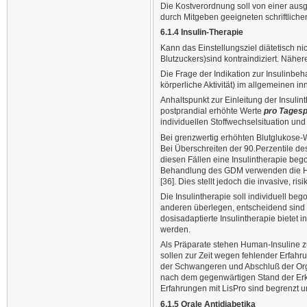
Die Kostverordnung soll von einer ausg
durch Mitgeben geeigneten schriftlichen
6.1.4 Insulin-Therapie
Kann das Einstellungsziel diätetisch nic
Blutzuckers)sind kontraindiziert. Näher
Die Frage der Indikation zur Insulin
körperliche Aktivität) im allgemeinen 
Anhaltspunkt zur Einleitung der Insuli
postprandial erhöhte Werte
pro Tagesp
individuellen Stoffwechselsituation u
Bei grenzwertig erhöhten Blutglukose-
Bei Überschreiten der 90.Perzentile de
diesen Fällen eine Insulintherapie bego
Behandlung des GDM verwenden die Höhe
[36]. Dies stellt jedoch die invasive, ri
Die Insulintherapie soll individuell b
anderen überlegen, entscheidend sind d
dosisadaptierte Insulintherapie bietet i
werden.
Als Präparate stehen Human-Insuline z
sollen zur Zeit wegen fehlender Erfah
der Schwangeren und Abschluß der Orga
nach dem gegenwärtigen Stand der Erke
Erfahrungen mit LisPro sind begrenzt u
6.1.5 Orale Antidiabetika